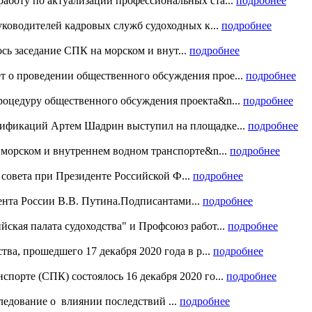
аботу по актуализации профессиональных ста...
подробнее
руководителей кадровых служб судоходных к...
подробнее
ось заседание СПК на морском и внут...
подробнее
 о проведении общественного обсуждения прое...
подробнее
роцедуру общественного обсуждения проекта&n...
подробнее
алификаций Артем Шадрин выступил на площадке...
подробнее
а морском и внутреннем водном транспорте&n...
подробнее
 совета при Президенте Российской Ф...
подробнее
ента России В.В. Путина.Подписантами...
подробнее
ская палата судоходства" и Профсоюз работ...
подробнее
тва, прошедшего 17 декабря 2020 года в р...
подробнее
порте (СПК) состоялось 16 декабря 2020 го...
подробнее
ледование о влиянии последствий ...
подробнее